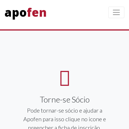
Clique para saber
apofen
Toggle
mais...
Torne-se Sócio
Pode tornar-se sócio e ajudar a
Apofen para isso clique no icone e
preencher a ficha de inscrição.